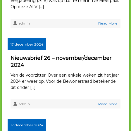
Vergadering (ALV) was op d.d. 19 mei in De Meerpaal.
V
Op deze ALV […]
H
admin
Read More
17 december 2024
Nieuwsbrief 26 – november/december
2024
Van de voorzitter. Over een enkele weken zit het jaar
2024 er weer op. Voor de Bewonersraad betekende
dit onder […]
admin
Read More
17 december 2024