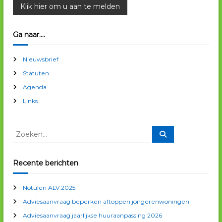
Ga naar….
Nieuwsbrief
Statuten
Agenda
Links
Z
Z
o
o
e
e
k
e
k
Recente berichten
n
e
n
Notulen ALV 2025
n
Adviesaanvraag beperken aftoppen jongerenwoningen
a
a
Adviesaanvraag jaarlijkse huuraanpassing 2026