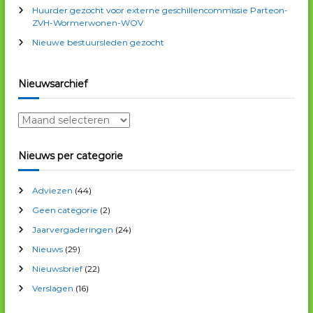
r
Huurder gezocht voor externe geschillencommissie Parteon-
:
ZVH-Wormerwonen-WOV
Nieuwe bestuursleden gezocht
Nieuwsarchief
N
i
e
Nieuws per categorie
u
w
Adviezen
(44)
s
a
Geen categorie
(2)
r
Jaarvergaderingen
(24)
c
Nieuws
(29)
h
i
Nieuwsbrief
(22)
e
Verslagen
(16)
f