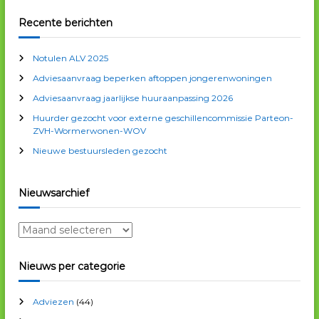
e
k
e
k
a
Recente berichten
n
e
n
v
Notulen ALV 2025
n
Adviesaanvraag beperken aftoppen jongerenwoningen
a
i
a
Adviesaanvraag jaarlijkse huuraanpassing 2026
r
g
Huurder gezocht voor externe geschillencommissie Parteon-
:
ZVH-Wormerwonen-WOV
a
Nieuwe bestuursleden gezocht
t
Nieuwsarchief
i
N
i
e
e
Nieuws per categorie
u
w
Adviezen
(44)
s
a