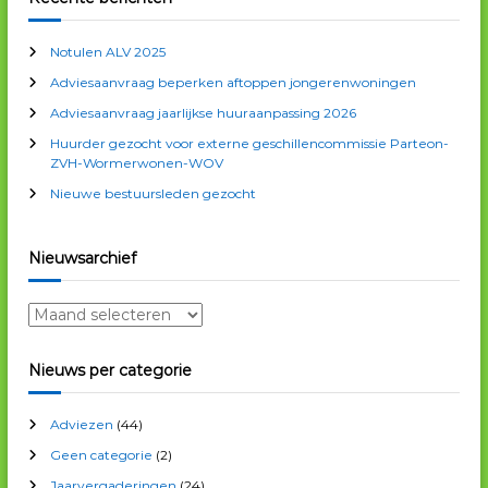
n
e
n
Notulen ALV 2025
n
Adviesaanvraag beperken aftoppen jongerenwoningen
a
a
Adviesaanvraag jaarlijkse huuraanpassing 2026
r
Huurder gezocht voor externe geschillencommissie Parteon-
:
ZVH-Wormerwonen-WOV
Nieuwe bestuursleden gezocht
Nieuwsarchief
N
i
e
Nieuws per categorie
u
w
Adviezen
(44)
s
a
Geen categorie
(2)
r
Jaarvergaderingen
(24)