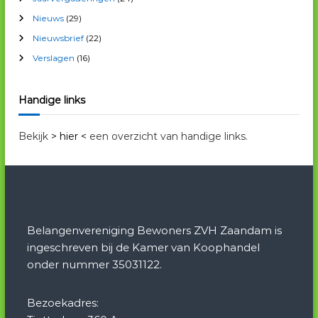
c
Nieuws
(29)
h
i
Nieuwsbrief
(22)
e
Verslagen
(16)
f
Handige links
Bekijk
> hier <
een overzicht van handige links.
Belangenvereniging Bewoners ZVH Zaandam is
ingeschreven bij de Kamer van Koophandel
onder nummer 35031122.
Bezoekadres: