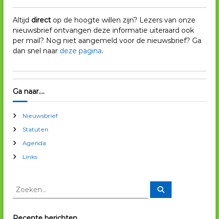
Altijd
direct
op de hoogte willen zijn? Lezers van onze
nieuwsbrief ontvangen deze informatie uiteraard ook
per mail? Nog niet aangemeld voor de nieuwsbrief? Ga
dan snel naar
deze pagina
.
Ga naar….
Nieuwsbrief
Statuten
Agenda
Links
Z
Z
o
o
e
e
k
e
k
Recente berichten