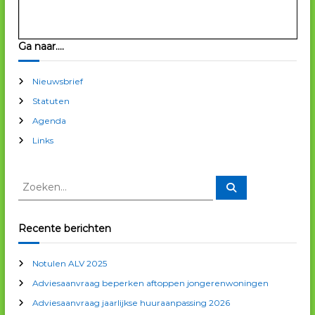
Ga naar….
Nieuwsbrief
Statuten
Agenda
Links
Z
Z
o
o
e
e
k
e
k
Recente berichten
n
e
n
Notulen ALV 2025
n
Adviesaanvraag beperken aftoppen jongerenwoningen
a
a
Adviesaanvraag jaarlijkse huuraanpassing 2026
r