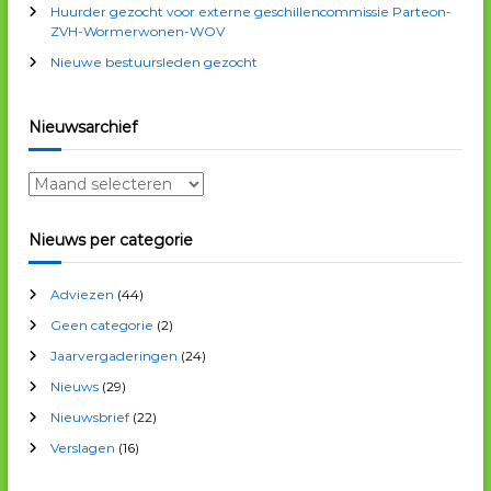
Huurder gezocht voor externe geschillencommissie Parteon-
:
ZVH-Wormerwonen-WOV
Nieuwe bestuursleden gezocht
Nieuwsarchief
N
i
e
Nieuws per categorie
u
w
Adviezen
(44)
s
a
Geen categorie
(2)
r
Jaarvergaderingen
(24)
c
Nieuws
(29)
h
i
Nieuwsbrief
(22)
e
Verslagen
(16)
f