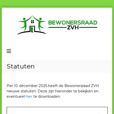
G
a
n
a
a
r
B
B
d
e
e
e
w
w
i
o
n
o
n
e
h
n
Statuten
r
o
e
s
u
r
r
d
a
s
a
Per 10 december 2025 heeft de Bewonersraad ZVH
r
d
nieuwe statuten. Deze zijn hieronder te bekijken en
a
Z
eventueel
hier
te downloaden.
V
a
H
d
Z