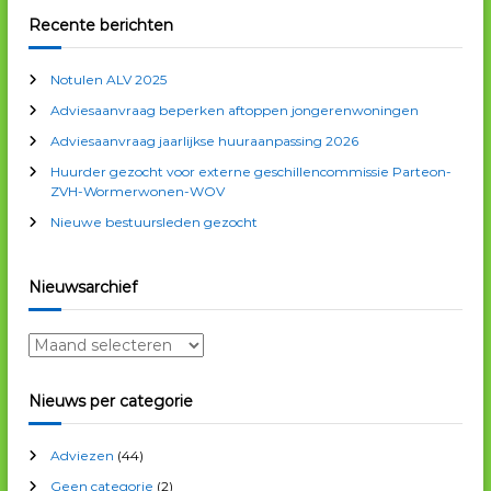
k
e
k
a
Recente berichten
n
e
n
v
Notulen ALV 2025
n
Adviesaanvraag beperken aftoppen jongerenwoningen
a
i
a
Adviesaanvraag jaarlijkse huuraanpassing 2026
r
g
Huurder gezocht voor externe geschillencommissie Parteon-
:
ZVH-Wormerwonen-WOV
a
Nieuwe bestuursleden gezocht
t
Nieuwsarchief
i
N
i
e
e
Nieuws per categorie
u
w
Adviezen
(44)
s
a
Geen categorie
(2)