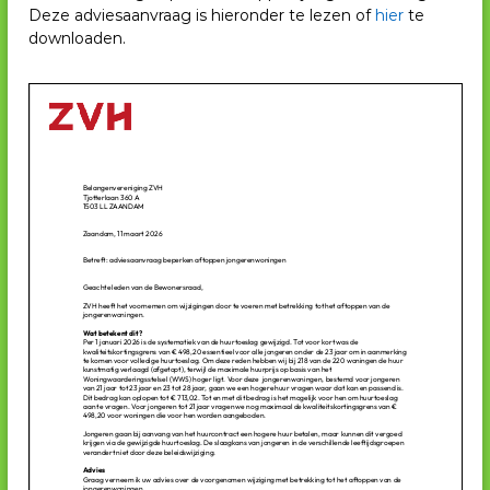
Deze adviesaanvraag is hieronder te lezen of
hier
te
V
downloaden.
H