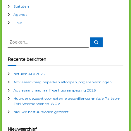
h
Statuten
Agenda
t
Links
n
Z
Z
a
o
o
e
e
k
v
e
k
Recente berichten
n
e
i
n
Notulen ALV 2025
n
Adviesaanvraag beperken aftoppen jongerenwoningen
a
g
a
Adviesaanvraag jaarlijkse huuraanpassing 2026
r
a
Huurder gezocht voor externe geschillencommissie Parteon-
:
ZVH-Wormerwonen-WOV
t
Nieuwe bestuursleden gezocht
i
Nieuwsarchief