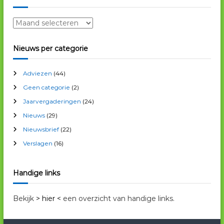
e
N
i
e
Nieuws per categorie
u
w
Adviezen
(44)
s
a
Geen categorie
(2)
r
Jaarvergaderingen
(24)
c
Nieuws
(29)
h
i
Nieuwsbrief
(22)
e
Verslagen
(16)
f
Handige links
Bekijk
> hier <
een overzicht van handige links.