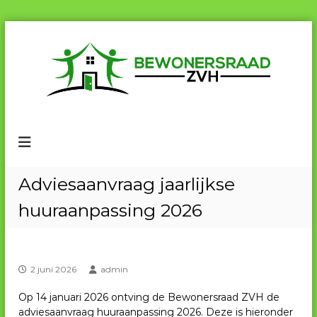
G
a
n
a
a
r
B
B
d
e
e
e
w
w
i
o
n
o
n
e
h
n
Adviesaanvraag jaarlijkse
r
o
e
s
u
huuraanpassing 2026
r
r
d
a
s
a
r
d
a
Z
2 juni 2026
admin
V
a
H
Op 14 januari 2026 ontving de Bewonersraad ZVH de
d
adviesaanvraag huuraanpassing 2026. Deze is hieronder
Z