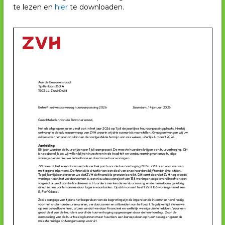
te lezen en
hier
te downloaden.
V
H