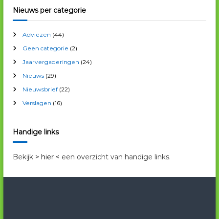
e
e
Nieuws per categorie
u
w
Adviezen
(44)
s
a
Geen categorie
(2)
r
Jaarvergaderingen
(24)
c
Nieuws
(29)
h
i
Nieuwsbrief
(22)
e
Verslagen
(16)
f
Handige links
Bekijk
> hier <
een overzicht van handige links.