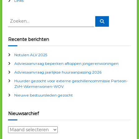
h
Links
t
Z
Z
o
n
o
e
e
k
e
k
a
Recente berichten
n
e
n
v
Notulen ALV 2025
n
Adviesaanvraag beperken aftoppen jongerenwoningen
a
i
a
Adviesaanvraag jaarlijkse huuraanpassing 2026
r
g
Huurder gezocht voor externe geschillencommissie Parteon-
:
ZVH-Wormerwonen-WOV
a
Nieuwe bestuursleden gezocht
t
Nieuwsarchief
i
N
i