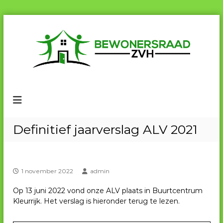
G
a
n
a
a
r
B
B
d
e
e
e
w
w
i
o
n
o
n
e
h
n
Definitief jaarverslag ALV 2021
r
o
e
s
u
r
r
d
a
s
a
1 november 2022
admin
r
d
a
Z
Op 13 juni 2022 vond onze ALV plaats in Buurtcentrum
V
a
Kleurrijk. Het verslag is hieronder terug te lezen.
H
d
Z