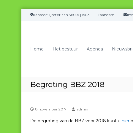
G
Kantoor: Tjotterlaan 360 A | 1503 LL | Zaandam
in
a
n
a
a
r
Home
Het bestuur
Agenda
Nieuwsbri
d
e
i
n
h
o
Begroting BBZ 2018
u
d
8 november 2017
admin
De begroting van de BBZ voor 2018 kunt u
hier
b