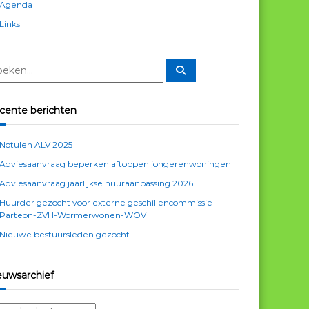
Agenda
Links
Z
o
e
k
e
cente berichten
n
Notulen ALV 2025
Adviesaanvraag beperken aftoppen jongerenwoningen
Adviesaanvraag jaarlijkse huuraanpassing 2026
Huurder gezocht voor externe geschillencommissie
Parteon-ZVH-Wormerwonen-WOV
Nieuwe bestuursleden gezocht
euwsarchief