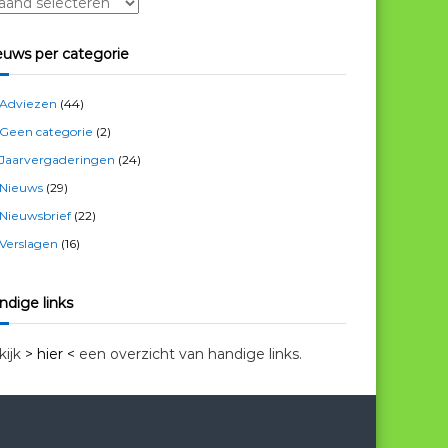
euws per categorie
Adviezen
(44)
Geen categorie
(2)
Jaarvergaderingen
(24)
Nieuws
(29)
Nieuwsbrief
(22)
Verslagen
(16)
ndige links
kijk
> hier <
een overzicht van handige links.