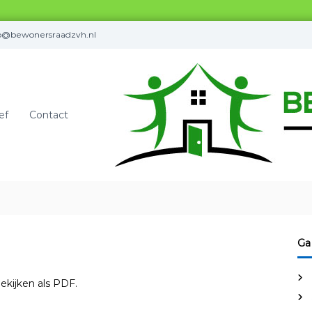
fo@bewonersraadzvh.nl
ef
Contact
Ga
ekijken als PDF.