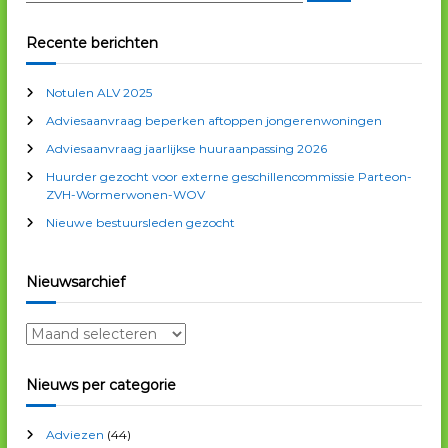
n
e
e
k
e
k
a
Recente berichten
n
e
n
v
Notulen ALV 2025
n
Adviesaanvraag beperken aftoppen jongerenwoningen
a
i
a
Adviesaanvraag jaarlijkse huuraanpassing 2026
r
g
Huurder gezocht voor externe geschillencommissie Parteon-
:
ZVH-Wormerwonen-WOV
a
Nieuwe bestuursleden gezocht
t
Nieuwsarchief
i
N
i
e
e
Nieuws per categorie
u
w
Adviezen
(44)
s