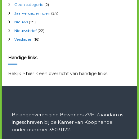
a
Geen categorie
(2)
r
Jaarvergaderingen
(24)
c
Nieuws
(29)
h
i
Nieuwsbrief
(22)
e
Verslagen
(16)
f
Handige links
Bekijk
> hier <
een overzicht van handige links.
Belangenvereniging Bewoners ZVH Zaandam is
ingeschreven bij de Kamer van Koophandel
onder nummer 35031122.