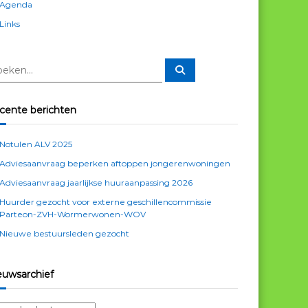
Agenda
Links
Z
o
e
k
e
cente berichten
n
Notulen ALV 2025
Adviesaanvraag beperken aftoppen jongerenwoningen
Adviesaanvraag jaarlijkse huuraanpassing 2026
Huurder gezocht voor externe geschillencommissie
Parteon-ZVH-Wormerwonen-WOV
Nieuwe bestuursleden gezocht
euwsarchief