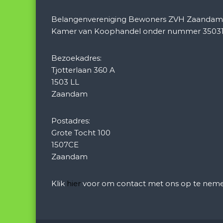
e
Belangenvereniging Bewoners ZVH Zaandam is
Kamer van Koophandel onder nummer 35031
Bezoekadres:
Tjotterlaan 360 A
1503 LL
Zaandam
Postadres:
Grote Tocht 100
1507CE
Zaandam
Klik
hier
voor om contact met ons op te neme