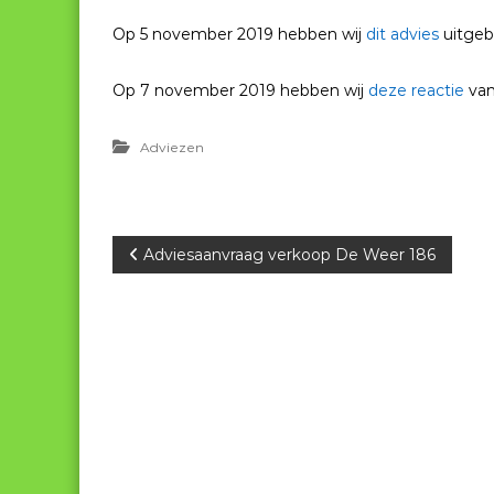
Op 5 november 2019 hebben wij
dit advies
uitgeb
Op 7 november 2019 hebben wij
deze reactie
van
Adviezen
B
Adviesaanvraag verkoop De Weer 186
e
r
i
c