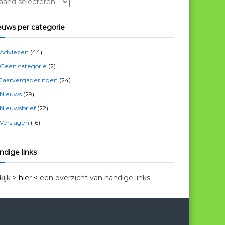
euws per categorie
Adviezen
(44)
Geen categorie
(2)
Jaarvergaderingen
(24)
Nieuws
(29)
Nieuwsbrief
(22)
Verslagen
(16)
ndige links
kijk
> hier <
een overzicht van handige links.