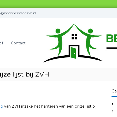
fo@bewonersraadzvh.nl
ef
Contact
ze lijst bij ZVH
Ga
ag
van ZVH inzake het hanteren van een grijze lijst bij