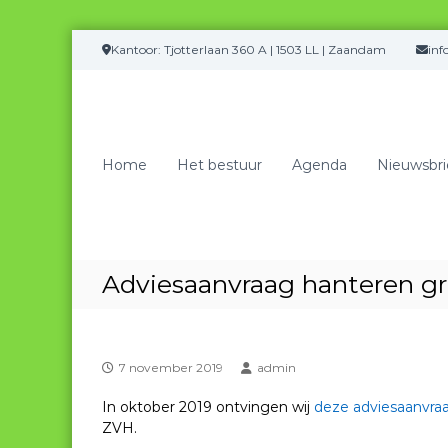
G
Kantoor: Tjotterlaan 360 A | 1503 LL | Zaandam
in
a
n
a
a
r
Home
Het bestuur
Agenda
Nieuwsbri
d
e
i
n
h
o
Adviesaanvraag hanteren grij
u
d
7 november 2019
admin
In oktober 2019 ontvingen wij
deze adviesaanvra
ZVH.