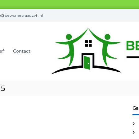
fo@bewonersraadzvh.nl
ef
Contact
15
Ga