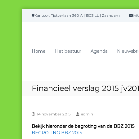
G
Kantoor: Tjotterlaan 360 A | 1503 LL | Zaandam
in
a
n
a
a
r
Home
Het bestuur
Agenda
Nieuwsbri
d
e
i
n
h
o
Financieel verslag 2015 jv20
u
d
14 november 2015
admin
Bekijk hieronder de begroting van de BBZ 2015
BEGROTING BBZ 2015