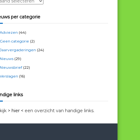
euws per categorie
Adviezen
(44)
Geen categorie
(2)
Jaarvergaderingen
(24)
Nieuws
(29)
Nieuwsbrief
(22)
Verslagen
(16)
ndige links
kijk
> hier <
een overzicht van handige links.