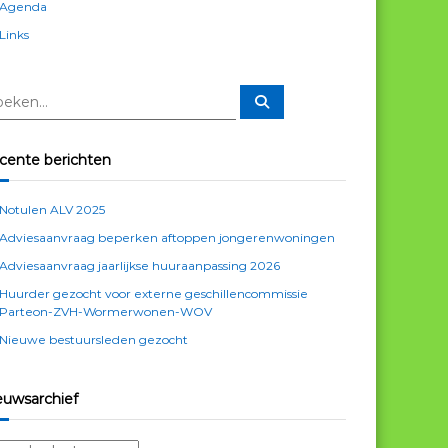
Agenda
Links
Z
o
e
k
e
cente berichten
n
Notulen ALV 2025
Adviesaanvraag beperken aftoppen jongerenwoningen
Adviesaanvraag jaarlijkse huuraanpassing 2026
Huurder gezocht voor externe geschillencommissie
Parteon-ZVH-Wormerwonen-WOV
Nieuwe bestuursleden gezocht
euwsarchief