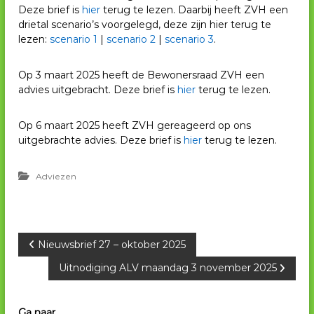
Deze brief is
hier
terug te lezen. Daarbij heeft ZVH een
V
drietal scenario’s voorgelegd, deze zijn hier terug te
H
lezen:
scenario 1
|
scenario 2
|
scenario 3
.
Op 3 maart 2025 heeft de Bewonersraad ZVH een
advies uitgebracht. Deze brief is
hier
terug te lezen.
Op 6 maart 2025 heeft ZVH gereageerd op ons
uitgebrachte advies. Deze brief is
hier
terug te lezen.
Adviezen
B
Nieuwsbrief 27 – oktober 2025
Uitnodiging ALV maandag 3 november 2025
e
r
Ga naar….