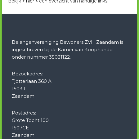
Bekijk
> hier <
een overzicht van handige links.
Belangenvereniging Bewoners ZVH Zaandam is
ingeschreven bij de Kamer van Koophandel
onder nummer 35031122.
Bezoekadres:
Tjotterlaan 360 A
1503 LL
Zaandam
Postadres:
Grote Tocht 100
1507CE
Zaandam