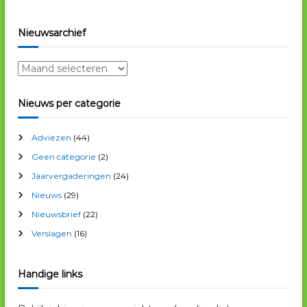
t
Nieuwsarchief
i
N
i
e
e
Nieuws per categorie
u
w
Adviezen
(44)
s
a
Geen categorie
(2)
r
Jaarvergaderingen
(24)
c
Nieuws
(29)
h
i
Nieuwsbrief
(22)
e
Verslagen
(16)
f
Handige links