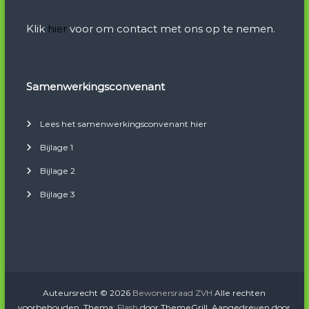
Klik
hier
voor om contact met ons op te nemen.
Samenwerkingsconvenant
Lees het samenwerkingsconvenant hier
Bijlage 1
Bijlage 2
Bijlage 3
Auteursrecht © 2026
Bewonersraad ZVH
Alle rechten
voorbehouden. Thema:
Flash
door ThemeGrill. Aangedreven door