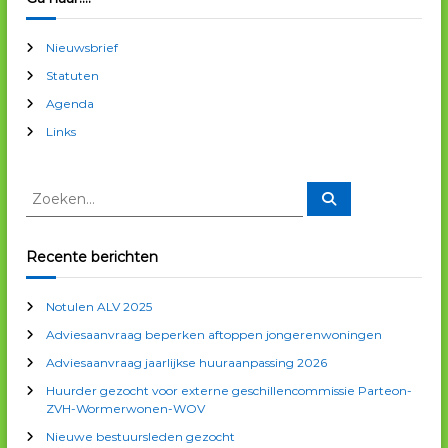
i
Nieuwsbrief
c
Statuten
Agenda
h
Links
t
Z
Z
o
n
o
e
e
k
e
k
a
Recente berichten
n
e
n
v
Notulen ALV 2025
n
Adviesaanvraag beperken aftoppen jongerenwoningen
a
i
a
Adviesaanvraag jaarlijkse huuraanpassing 2026
r
g
Huurder gezocht voor externe geschillencommissie Parteon-
:
ZVH-Wormerwonen-WOV
a
Nieuwe bestuursleden gezocht