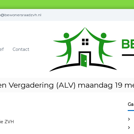
fo@bewonersraadzvh.nl
ef
Contact
n Vergadering (ALV) maandag 19 me
Ga
tie ZVH