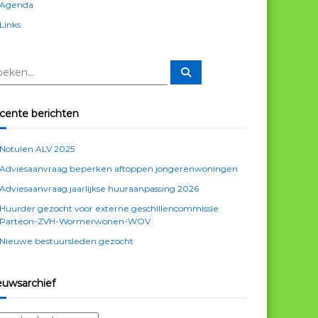
Agenda
Links
Z
o
e
k
e
cente berichten
n
Notulen ALV 2025
Adviesaanvraag beperken aftoppen jongerenwoningen
Adviesaanvraag jaarlijkse huuraanpassing 2026
Huurder gezocht voor externe geschillencommissie
Parteon-ZVH-Wormerwonen-WOV
Nieuwe bestuursleden gezocht
euwsarchief