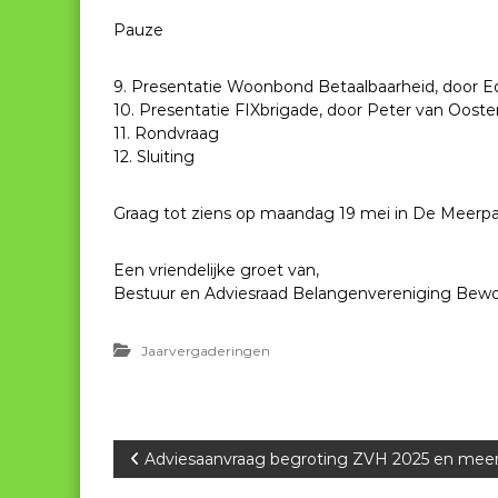
Pauze
9. Presentatie Woonbond Betaalbaarheid, door
10. Presentatie FIXbrigade, door Peter van Oos
11. Rondvraag
12. Sluiting
Graag tot ziens op maandag 19 mei in De Meerpaal,
Een vriendelijke groet van,
Bestuur en Adviesraad Belangenvereniging Bew
Jaarvergaderingen
B
Adviesaanvraag begroting ZVH 2025 en meer