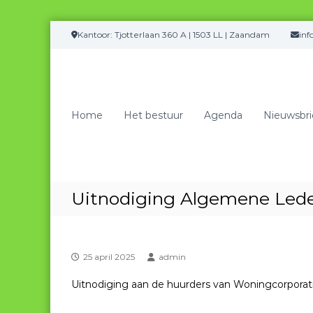
G
Kantoor: Tjotterlaan 360 A | 1503 LL | Zaandam
in
a
n
a
a
r
Home
Het bestuur
Agenda
Nieuwsbri
d
e
i
n
h
o
Uitnodiging Algemene Lede
u
d
25 april 2025
admin
Uitnodiging aan de huurders van Woningcorpora