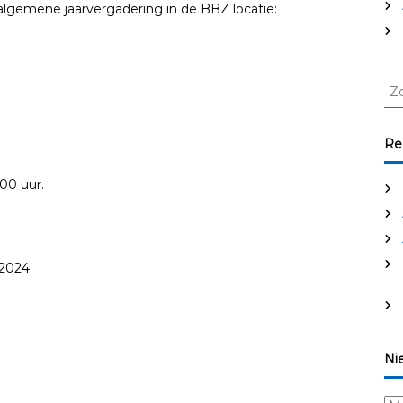
gemene jaarvergadering in de BBZ locatie:
Z
o
e
k
Re
e
n
00 uur.
n
a
a
r
 2024
:
Ni