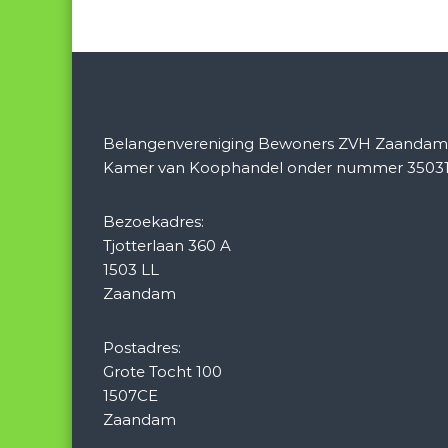
e
r
i
c
Belangenvereniging Bewoners ZVH Zaandam is
Kamer van Koophandel onder nummer 35031
h
Bezoekadres:
t
Tjotterlaan 360 A
1503 LL
n
Zaandam
a
Postadres:
v
Grote Tocht 100
1507CE
i
Zaandam