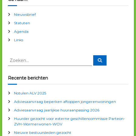
i
Nieuwsbrief
c
Statuten
Agenda
h
Links
t
Z
Z
o
n
o
e
e
k
e
k
a
Recente berichten
n
e
n
v
Notulen ALV 2025
n
Adviesaanvraag beperken aftoppen jongerenwoningen
a
i
a
Adviesaanvraag jaarlijkse huuraanpassing 2026
r
g
Huurder gezocht voor externe geschillencommissie Parteon-
:
ZVH-Wormerwonen-WOV
a
Nieuwe bestuursleden gezocht