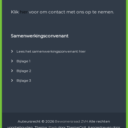
Klik
hier
voor om contact met ons op te nemen.
Samenwerkingsconvenant
Lees het samenwerkingsconvenant hier
Bijlage 1
Bijlage 2
Bijlage 3
Auteursrecht © 2026
Bewonersraad ZVH
Alle rechten
voorbehouden. Thema:
Flash
door ThemeGrill. Aangedreven door