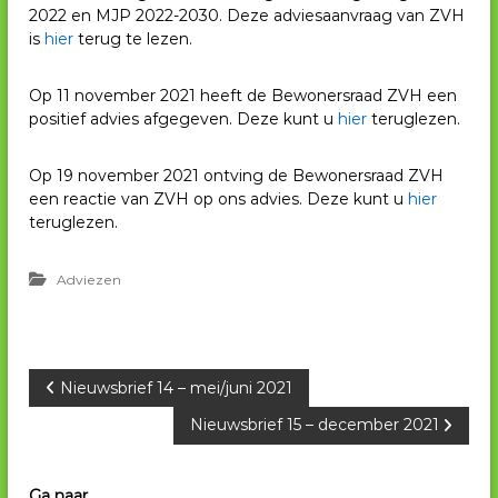
2022 en MJP 2022-2030. Deze adviesaanvraag van ZVH
V
is
hier
terug te lezen.
H
Op 11 november 2021 heeft de Bewonersraad ZVH een
positief advies afgegeven. Deze kunt u
hier
teruglezen.
Op 19 november 2021 ontving de Bewonersraad ZVH
een reactie van ZVH op ons advies. Deze kunt u
hier
teruglezen.
Adviezen
B
Nieuwsbrief 14 – mei/juni 2021
Nieuwsbrief 15 – december 2021
e
r
Ga naar….