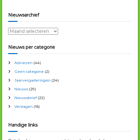
t
Nieuwsarchief
i
N
i
e
e
Nieuws per categorie
u
w
Adviezen
(44)
s
a
Geen categorie
(2)
r
Jaarvergaderingen
(24)
c
Nieuws
(29)
h
i
Nieuwsbrief
(22)
e
Verslagen
(16)
f
Handige links