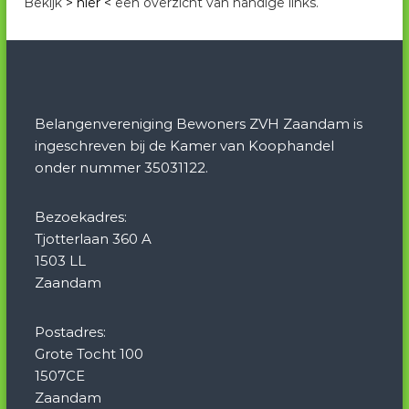
Bekijk
> hier <
een overzicht van handige links.
Belangenvereniging Bewoners ZVH Zaandam is
ingeschreven bij de Kamer van Koophandel
onder nummer 35031122.
Bezoekadres:
Tjotterlaan 360 A
1503 LL
Zaandam
Postadres:
Grote Tocht 100
1507CE
Zaandam