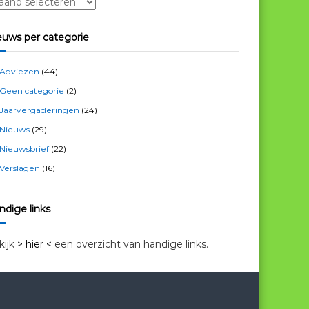
euws per categorie
Adviezen
(44)
Geen categorie
(2)
Jaarvergaderingen
(24)
Nieuws
(29)
Nieuwsbrief
(22)
Verslagen
(16)
ndige links
kijk
> hier <
een overzicht van handige links.