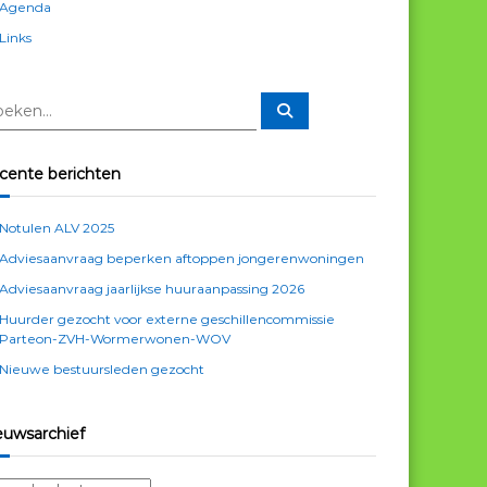
Agenda
Links
Z
o
e
k
e
cente berichten
n
Notulen ALV 2025
Adviesaanvraag beperken aftoppen jongerenwoningen
Adviesaanvraag jaarlijkse huuraanpassing 2026
Huurder gezocht voor externe geschillencommissie
Parteon-ZVH-Wormerwonen-WOV
Nieuwe bestuursleden gezocht
euwsarchief