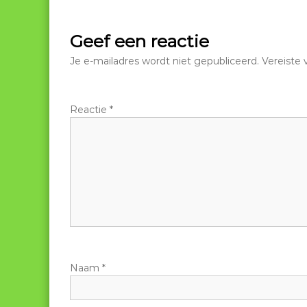
e
r
Geef een reactie
i
Je e-mailadres wordt niet gepubliceerd.
Vereiste
c
Reactie
*
h
t
n
a
v
Naam
*
i