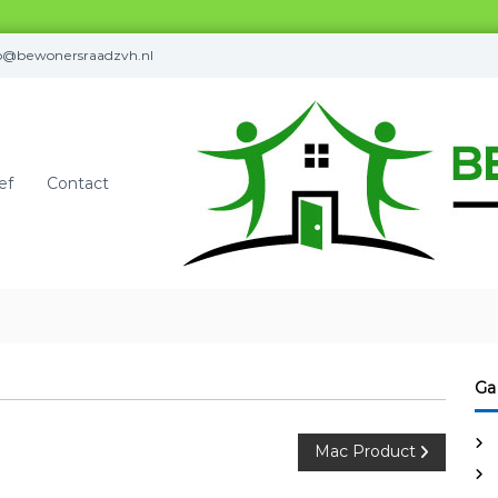
fo@bewonersraadzvh.nl
ef
Contact
Ga
Mac Product