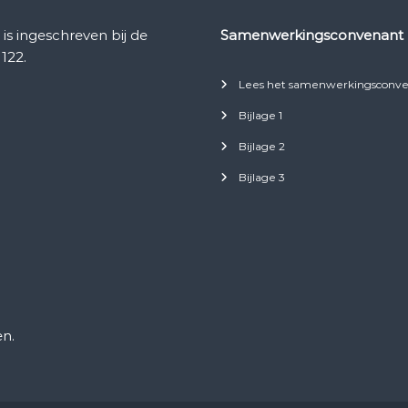
 ingeschreven bij de
Samenwerkingsconvenant
122.
Lees het samenwerkingsconve
Bijlage 1
Bijlage 2
Bijlage 3
n.