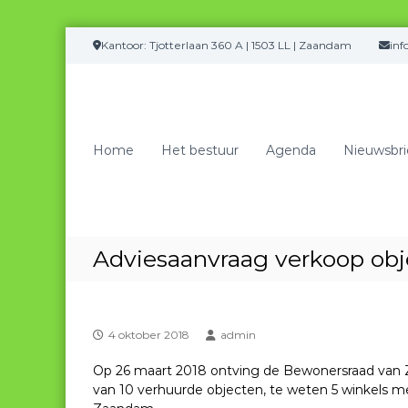
G
Kantoor: Tjotterlaan 360 A | 1503 LL | Zaandam
in
a
n
a
a
r
Home
Het bestuur
Agenda
Nieuwsbri
d
e
i
n
h
o
Adviesaanvraag verkoop obj
u
d
4 oktober 2018
admin
Op 26 maart 2018 ontving de Bewonersraad van 
van 10 verhuurde objecten, te weten 5 winkels 