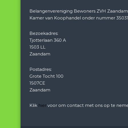
v
Belangenvereniging Bewoners ZVH Zaandam is
i
Kamer van Koophandel onder nummer 35031
g
Bezoekadres:
Tjotterlaan 360 A
a
1503 LL
Zaandam
t
i
Postadres:
Grote Tocht 100
e
1507CE
Zaandam
Klik
hier
voor om contact met ons op te neme