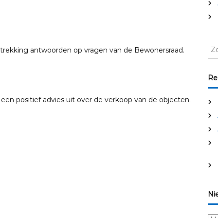
Z
etrekking antwoorden op vragen van de Bewonersraad.
o
e
k
Re
e
n
en positief advies uit over de verkoop van de objecten.
n
a
a
r
:
Ni