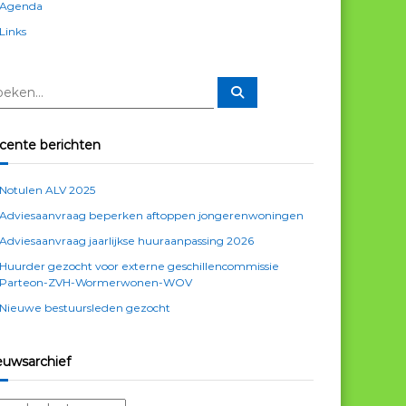
Agenda
Links
Z
o
e
k
e
cente berichten
n
Notulen ALV 2025
Adviesaanvraag beperken aftoppen jongerenwoningen
Adviesaanvraag jaarlijkse huuraanpassing 2026
Huurder gezocht voor externe geschillencommissie
Parteon-ZVH-Wormerwonen-WOV
Nieuwe bestuursleden gezocht
euwsarchief