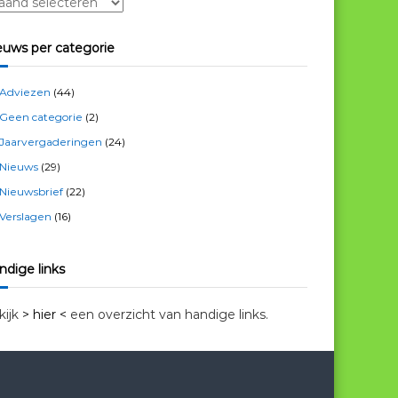
euws per categorie
Adviezen
(44)
Geen categorie
(2)
Jaarvergaderingen
(24)
Nieuws
(29)
Nieuwsbrief
(22)
Verslagen
(16)
ndige links
kijk
> hier <
een overzicht van handige links.