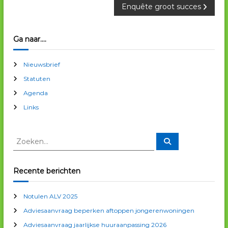
Enquête groot succes
e
r
Ga naar….
i
Nieuwsbrief
c
Statuten
Agenda
h
Links
t
Z
Z
o
n
o
e
e
k
e
k
a
Recente berichten
n
e
n
v
Notulen ALV 2025
n
Adviesaanvraag beperken aftoppen jongerenwoningen
a
i
a
Adviesaanvraag jaarlijkse huuraanpassing 2026