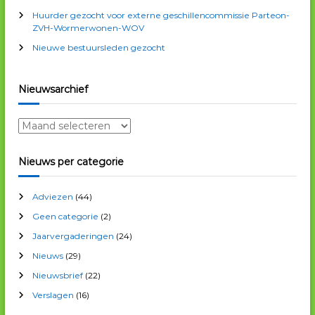
r
g
Huurder gezocht voor externe geschillencommissie Parteon-
:
ZVH-Wormerwonen-WOV
a
Nieuwe bestuursleden gezocht
t
Nieuwsarchief
i
N
i
e
e
Nieuws per categorie
u
w
Adviezen
(44)
s
a
Geen categorie
(2)
r
Jaarvergaderingen
(24)
c
Nieuws
(29)
h
i
Nieuwsbrief
(22)
e
Verslagen
(16)
f