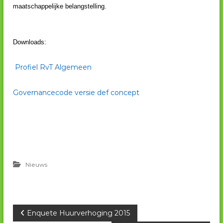
maatschappelijke belangstelling.
Downloads:
Profiel RvT Algemeen
Governancecode versie def concept
Nieuws
B
Enquete Huurverhoging 2015