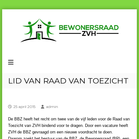
G
a
n
a
a
r
B
B
d
e
e
e
w
w
i
o
n
o
n
e
h
n
LID VAN RAAD VAN TOEZICHT
r
o
e
s
u
r
r
d
a
s
a
25 april 2015
admin
r
d
a
Z
De BBZ heeft het recht om twee van de vijf leden voor de Raad van
V
a
Toezicht van ZVH bindend voor te dragen. Door een vacature heeft
H
d
ZVH de BBZ gevraagd om een nieuwe voordracht te doen.
Z
Daarom zoekt het bestuur van de BBZ, de Bewonersraad (BR), een